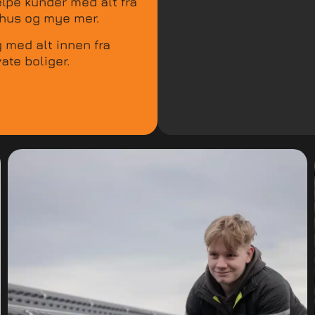
lpe kunder med alt fra
rthus og mye mer.
 med alt innen fra
ate boliger.