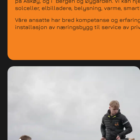
på Askøy, og i Bergen og Øygarden. Vi kan hje
solceller, elbilladere, belysning, varme, sma
Våre ansatte har bred kompetanse og erfaring
installasjon av næringsbygg til service av priv