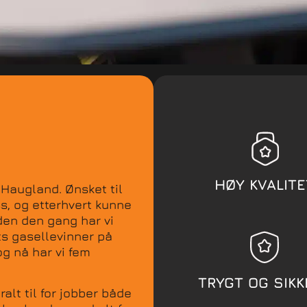
HØY KVALITE
 Haugland. Ønsket til
s, og etterhvert kunne
den den gang har vi
rets gasellevinner på
og nå har vi fem
TRYGT OG SIKK
alt til for jobber både