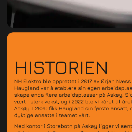
HISTORIEN
NH Elektro ble opprettet i 2017 av Ørjan Næss
Haugland var å etablere sin egen arbeidsplas
skape enda flere arbeidsplasser på Askøy. Si
vært i sterk vekst, og i 2022 ble vi kåret til å
Askøy. I 2020 fikk Haugland sin første ansatt, 
dyktige ansatte i teamet vårt.
Med kontor i Storebotn på Askøy ligger vi sentr