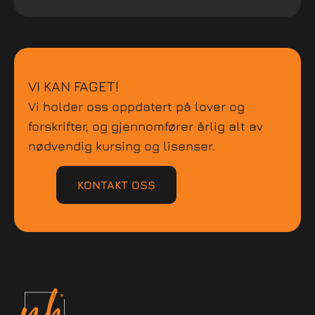
VI KAN FAGET!
Vi holder oss oppdatert på lover og
forskrifter, og gjennomfører årlig alt av
nødvendig kursing og lisenser.
KONTAKT OSS