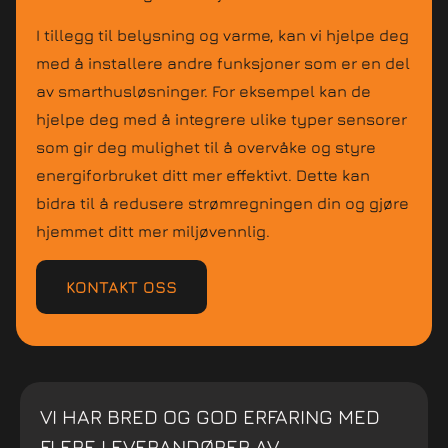
I tillegg til belysning og varme, kan vi hjelpe deg
med å installere andre funksjoner som er en del
av smarthusløsninger. For eksempel kan de
hjelpe deg med å integrere ulike typer sensorer
som gir deg mulighet til å overvåke og styre
energiforbruket ditt mer effektivt. Dette kan
bidra til å redusere strømregningen din og gjøre
hjemmet ditt mer miljøvennlig.
KONTAKT OSS
VI HAR BRED OG GOD ERFARING MED
FLERE LEVERANDØRER AV