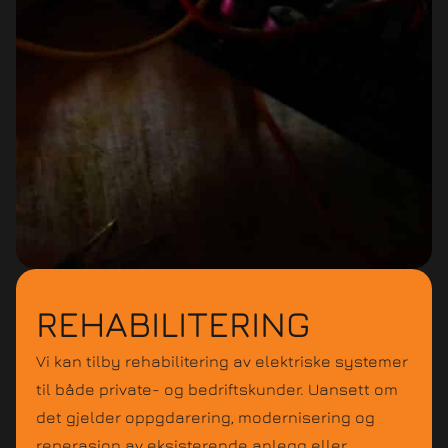
REHABILITERING
Vi kan tilby rehabilitering av elektriske systemer
til både private- og bedriftskunder. Uansett om
det gjelder oppgdarering, modernisering og
reperasjon av eksisterende anlegg eller